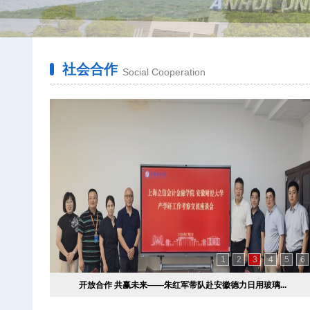
社会合作
Social Cooperation
1
2
3
4
5
6
开放合作 共赢未来——朱红军带队赴安徽德力日用玻璃...