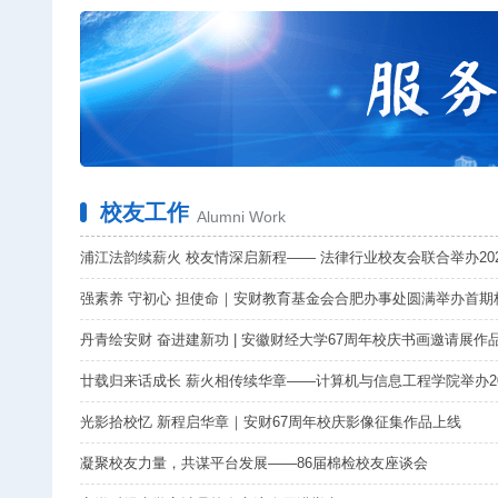
校友工作
Alumni Work
浦江法韵续薪火 校友情深启新程—— 法律行业校友会联合举办2026
强素养 守初心 担使命｜安财教育基金会合肥办事处圆满举办首期校.
丹青绘安财 奋进建新功 | 安徽财经大学67周年校庆书画邀请展作品.
廿载归来话成长 薪火相传续华章——计算机与信息工程学院举办2006
光影拾校忆 新程启华章｜安财67周年校庆影像征集作品上线
凝聚校友力量，共谋平台发展——86届棉检校友座谈会